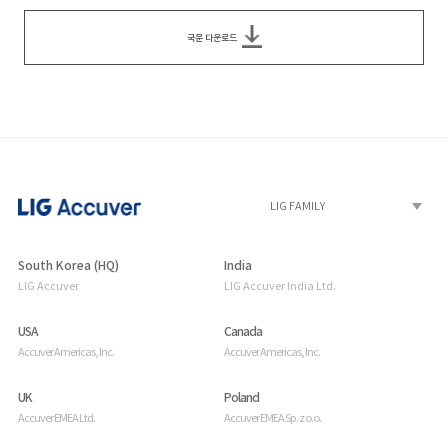
국문 다운로드
South Korea (HQ)
India
LIG Accuver
LIG Accuver India Ltd.
USA
Canada
Accuver Americas, Inc.
Accuver Americas, Inc.
UK
Poland
Accuver EMEA Ltd.
Accuver EMEA Sp. z o.o.