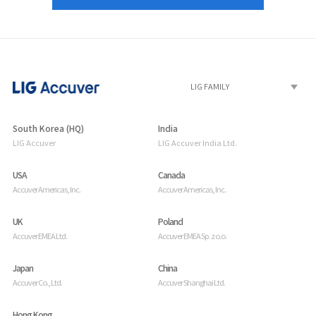
South Korea (HQ)
India
LIG Accuver
LIG Accuver India Ltd.
USA
Canada
Accuver Americas, Inc.
Accuver Americas, Inc.
UK
Poland
Accuver EMEA Ltd.
Accuver EMEA Sp. z o.o.
Japan
China
Accuver Co., Ltd.
Accuver Shanghai Ltd.
Hong Kong