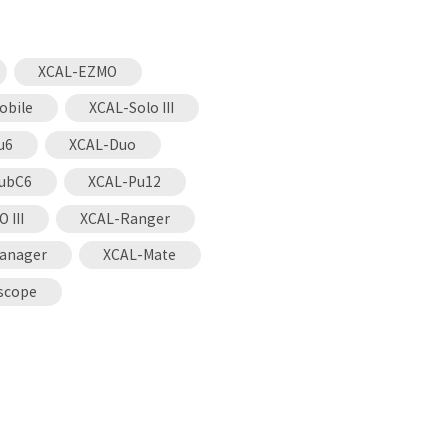
XCAL-EZMO
obile
XCAL-Solo III
u6
XCAL-Duo
ubC6
XCAL-Pu12
 III
XCAL-Ranger
anager
XCAL-Mate
scope