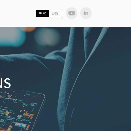
KOR
ENG
NS