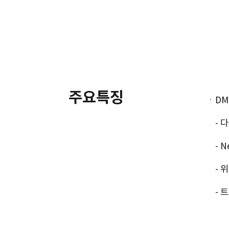
주요특징
ㆍDM
- 다
- Ne
- 위
- 트