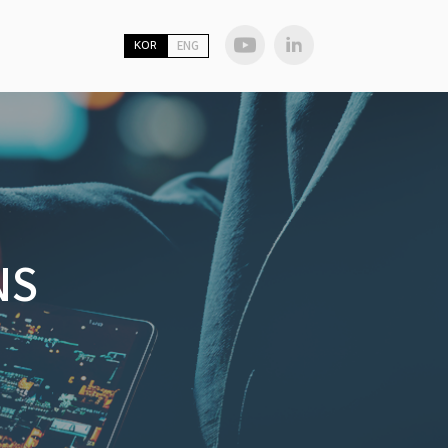
KOR
ENG
NS