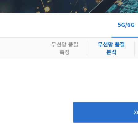
5G/6G
무선망 품질
무선망 품질
측정
분석
X