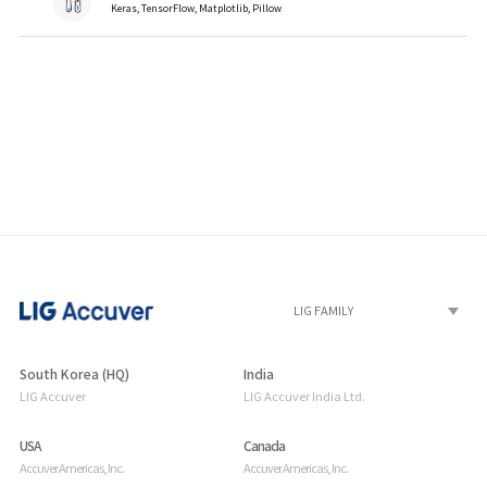
Keras, TensorFlow, Matplotlib, Pillow
South Korea (HQ)
India
LIG Accuver
LIG Accuver India Ltd.
USA
Canada
Accuver Americas, Inc.
Accuver Americas, Inc.