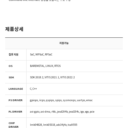
제품상세
지원가능
칩셋 지원
SoC, MPSoC, RFSoC
OS
BAREMETAL, LINUX, RTOS
SDK
SDK 2018.2, VITIS 2021.1, VITIS 2022.2
LANGUAGE
C, C++
PS DRIVER
gpiops, iicps, qspips, spips, sysmonps, uartps, emac
PL DRIVER
axi-gpio, axi-dma, rfdc, jesd204b, jesd204c, ige, xge, pcie
CHIP
lmk04828, lmk05318, adc34j4x, tca9555
DRIVER