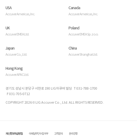
USA
Canada
Accuver Americas, Inc.
Accuver Americas, Inc.
UK
Poland
Accuver EMEA Ltd.
Accuver EMEA Sp. z o.o.
Japan
China
Accuver Co., Ltd.
Accuver Shanghai Ltd.
Hong Kong
Accuver APAC Ltd.
경기도 성남시 분당구 서현로 190 LIG아큐버 빌딩 T 031-788-1700
F 031-705-0712
COPYRIGHT 2026 © LIG Accuver Co., Ltd. ALL RIGHTS RESERVED.
개인정보취급방침
이메일무단수집거부
고객문의
윤리강령