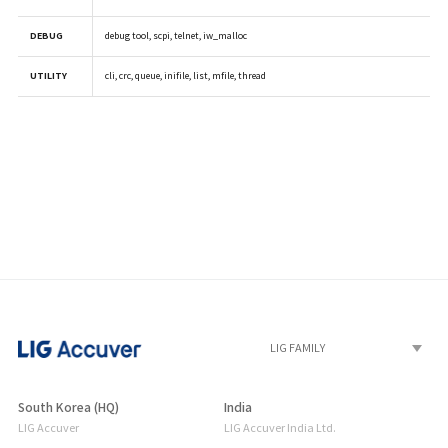
DEBUG
debug tool, scpi, telnet, iw_malloc
UTILITY
cli, crc, queue, inifile, list, mfile, thread
South Korea (HQ)
India
LIG Accuver
LIG Accuver India Ltd.