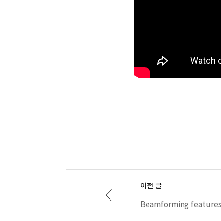
이전 글
Beamforming feature