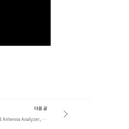
다음 글
Handheld Cable and Antenna Analyzer, XCAT-CAN