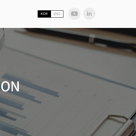
KOR
ENG
ION