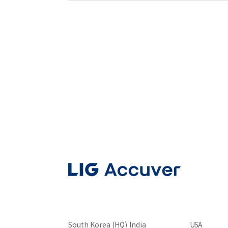
South Korea (HQ)
India
USA