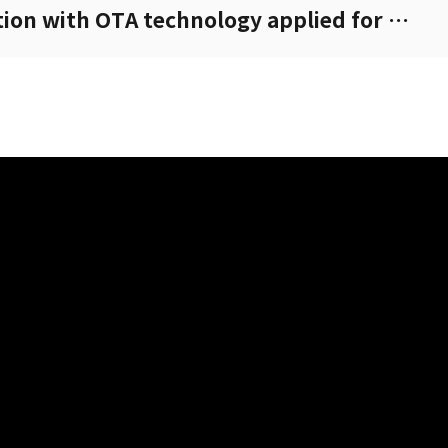
Smart Shieldbox solution with OTA technology applied for MIMO testing, XCAT-SmartShield