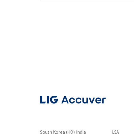
South Korea (HQ)
India
USA