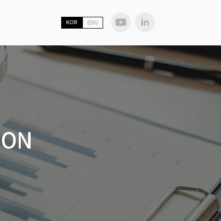
KOR
ENG
ION