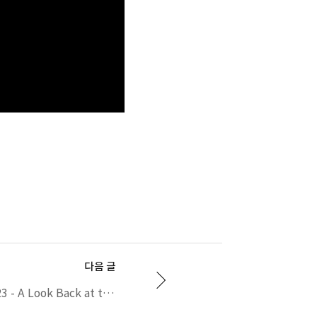
다음 글
Accuver at MWC2023 - A Look Back at the Best Moments