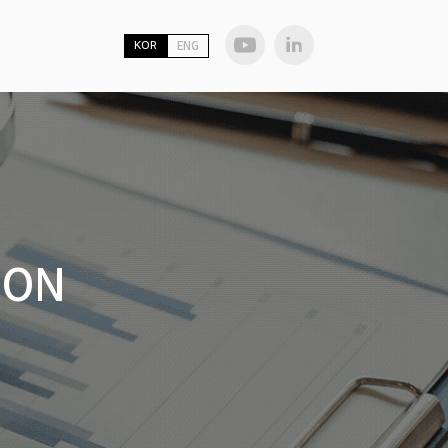
KOR
ENG
ION