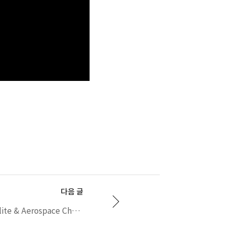
다음 글
XCAT-SPACE, Satellite & Aerospace Channel emulator