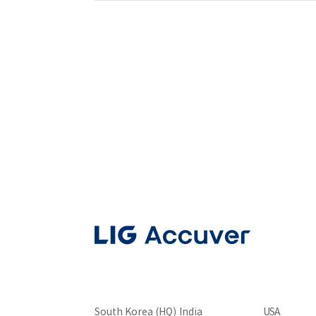
South Korea (HQ)
India
USA